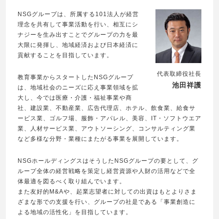
NSGグループは、所属する101法人が経営
理念を共有して事業活動を行い、相互にシ
ナジーを生み出すことでグループの力を最
大限に発揮し、地域経済および日本経済に
貢献することを目指しています。
代表取締役社長
教育事業からスタートしたNSGグループ
池田祥護
は、地域社会のニーズに応え事業領域を拡
大し、今では医療・介護・福祉事業や商
社、建設業、不動産業、広告代理店、ホテル、飲食業、給食サ
ービス業、ゴルフ場、服飾・アパレル、美容、IT・ソフトウエア
業、人材サービス業、アウトソーシング、コンサルティング業
など多様な分野・業種にまたがる事業を展開しています。
NSGホールディングスはそうしたNSGグループの要として、グ
ループ全体の経営戦略を策定し経営資源や人財の活用などで全
体最適を図るべく取り組んでいます。
また友好的M&Aや、起業志望者に対しての出資はもとよりさま
ざまな形での支援を行い、グループの社是である「事業創造に
よる地域の活性化」を目指しています。